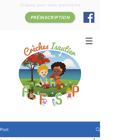
Cliquez pour vous préinscrire
PRÉINSCRIPTION
Post