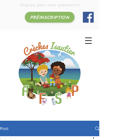
Cliquez pour vous préinscrire
PRÉINSCRIPTION
Post