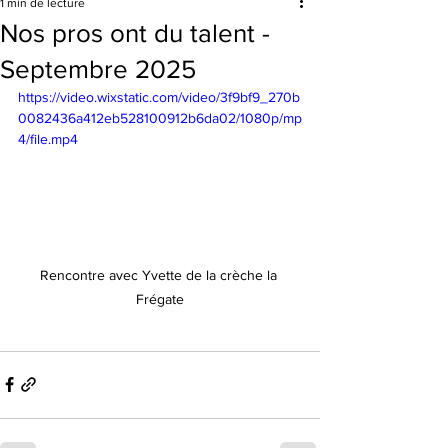
1 min de lecture
Nos pros ont du talent -
Septembre 2025
https://video.wixstatic.com/video/3f9bf9_270b
0082436a412eb528100912b6da02/1080p/mp
4/file.mp4
Rencontre avec Yvette de la crèche la 
Frégate