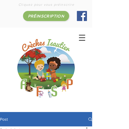
Cliquez pour vous préinscrire
PRÉINSCRIPTION
Post