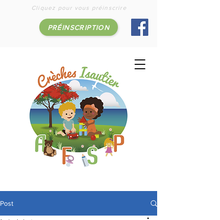
Cliquez pour vous préinscrire
PRÉINSCRIPTION
Post