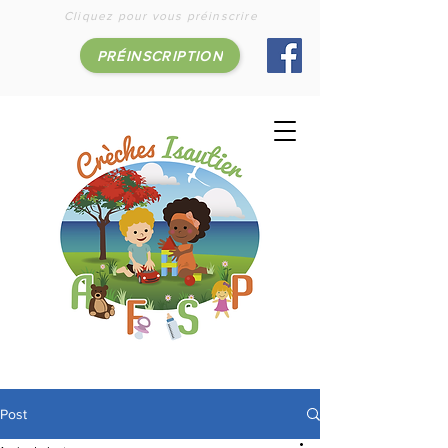
Cliquez pour vous préinscrire
PRÉINSCRIPTION
Post