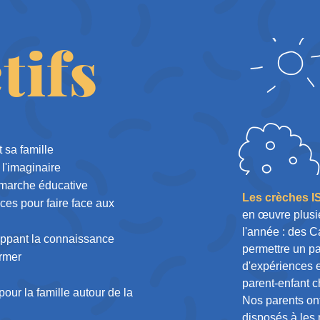
tifs
t sa famille
 l'imaginaire
émarche éducative
Les crèches 
es pour faire face aux
en œuvre plusie
l'année : des C
oppant la connaissance
permettre un pa
ormer
d'expériences en
parent-enfant c
our la famille autour de la
Nos parents on
disposés à les 