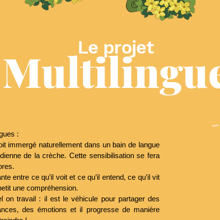
Le projet
Multilingu
ngues :
t soit immergé naturellement dans un bain de langue
idienne de la crèche. Cette sensibilisation se fera
ores.
e entre ce qu’il voit et ce qu’il entend, ce qu’il vit
 à petit une compréhension.
 on travail : il est le véhicule pour partager des
ances, des émotions et il progresse de manière