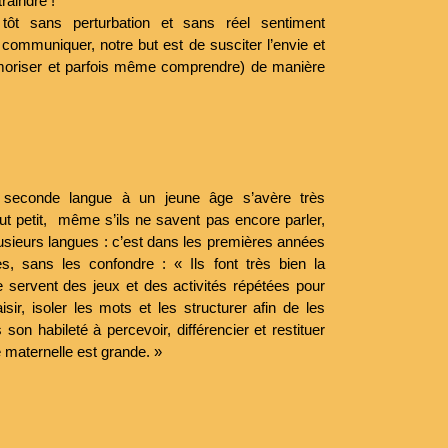
traindre !
ès tôt sans perturbation et sans réel sentiment
e communiquer, notre but est de susciter l’envie et
mémoriser et parfois même comprendre) de manière
 seconde langue à un jeune âge s’avère très
out petit, même s’ils ne savent pas encore parler,
plusieurs langues : c’est dans les premières années
es, sans les confondre : « Ils font très bien la
e servent des jeux et des activités répétées pour
ir, isoler les mots et les structurer afin de les
 son habileté à percevoir, différencier et restituer
 maternelle est grande. »